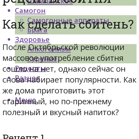
Шампанское
Самогон
Самогонные аппараты
Как сделать сбитень?
Брага
Здоровье
После Октябрьской революции
Алкоголизм
массовое употребление сбитня
Курение
сошло на нет, однако сейчас он
Рецепты
Разное
снова набирает популярности. Как
же дома приготовить этот
Меню
старинный, но по-прежнему
полезный и вкусный напиток?
Рецепт 1