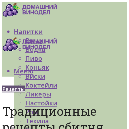
Напитки
Вино
Водка
Пиво
Коньяк
Меню
Виски
Коктейли
Рецепты
Ликеры
Настойки
Традиционные
Ром
Текила
рецепты сбитня