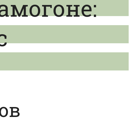
амогоне:
с
ов