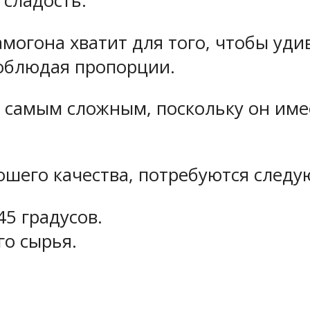
 сладость.
амогона хватит для того, чтобы уди
облюдая пропорции.
 самым сложным, поскольку он име
рошего качества, потребуются след
45 градусов.
го сырья.