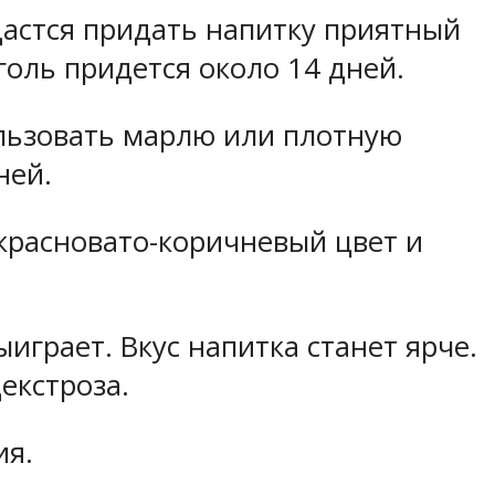
дастся придать напитку приятный
голь придется около 14 дней.
ользовать марлю или плотную
ней.
 красновато-коричневый цвет и
ыиграет. Вкус напитка станет ярче.
екстроза.
ия.