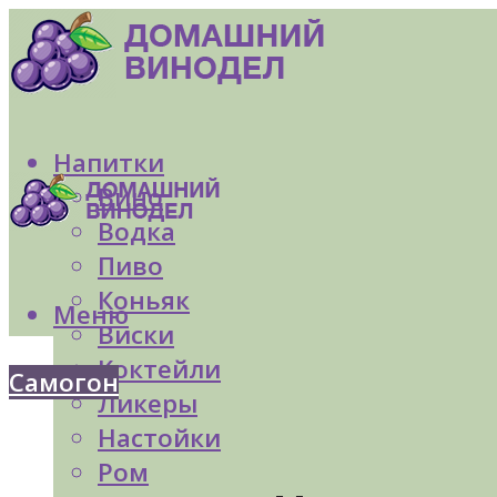
Напитки
Вино
Водка
Пиво
Коньяк
Меню
Виски
Коктейли
Самогон
Ликеры
Настойки
Ром