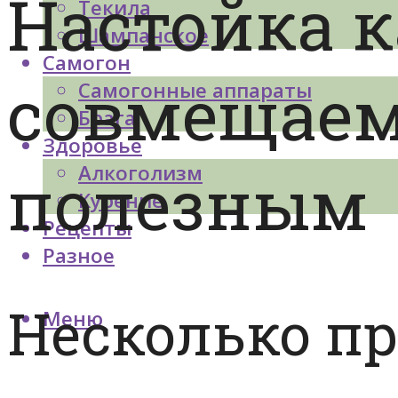
Настойка к
Текила
Шампанское
Самогон
совмещаем
Самогонные аппараты
Брага
Здоровье
полезным
Алкоголизм
Курение
Рецепты
Разное
Несколько п
Меню