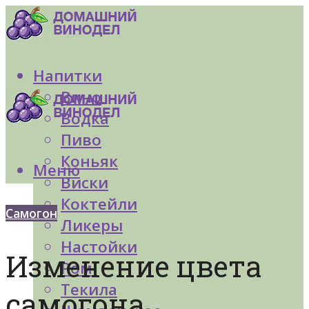
Напитки
Вино
Водка
Пиво
Коньяк
Меню
Виски
Коктейли
Самогон
Ликеры
Настойки
Изменение цвета
Ром
Текила
самогона