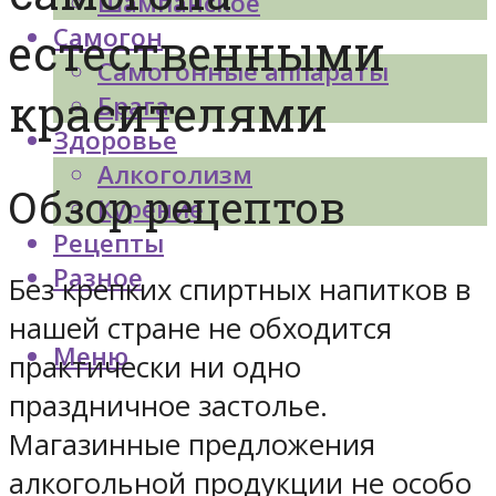
Шампанское
Самогон
естественными
Самогонные аппараты
красителями
Брага
Здоровье
Алкоголизм
Обзор рецептов
Курение
Рецепты
Разное
Без крепких спиртных напитков в
нашей стране не обходится
Меню
практически ни одно
праздничное застолье.
Магазинные предложения
алкогольной продукции не особо