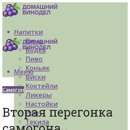
Напитки
Вино
Водка
Пиво
Коньяк
Меню
Виски
Коктейли
Самогон
Ликеры
Настойки
Вторая перегонка
Ром
Текила
самогона