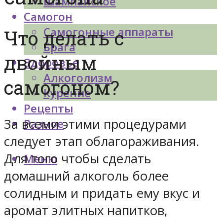
Шампанское
Самогон
Самогонные аппараты
Что делать с
Брага
двойным
Здоровье
Алкоголизм
самогоном?
Курение
Рецепты
За всеми этими процедурами
Разное
следует этап облагораживания.
Для того чтобы сделать
Меню
домашний алкоголь более
солидным и придать ему вкус и
аромат элитных напитков,