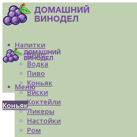
Напитки
Вино
Водка
Пиво
Коньяк
Меню
Виски
Коктейли
Коньяк
Ликеры
Настойки
Ром