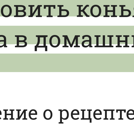
овить конь
а в домашн
ние о рецепт