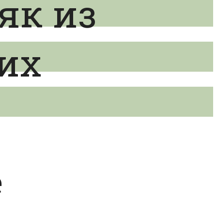
як из
их
е