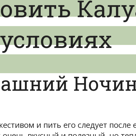
овить Калу
условиях
машний Ночи
естивом и пить его следует после 
очень вкусный и полезный, но теплы