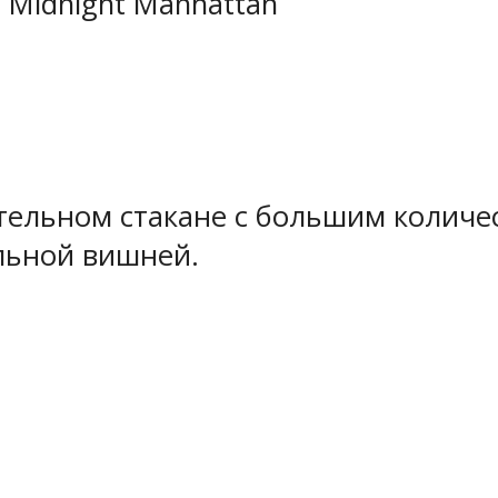
 Midnight Manhattan
тельном стакане с большим количес
йльной вишней.