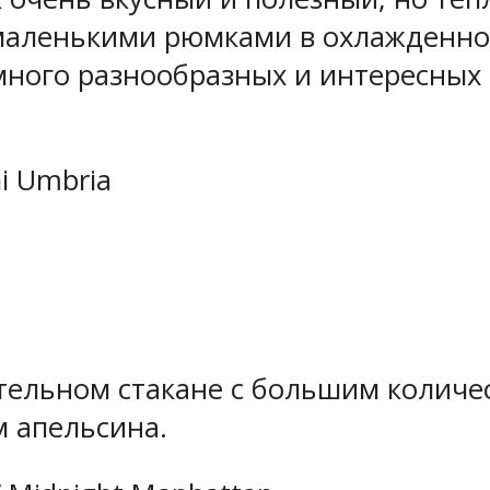
маленькими рюмками в охлажденном
 много разнообразных и интересных
i Umbria
тельном стакане с большим количес
м апельсина.