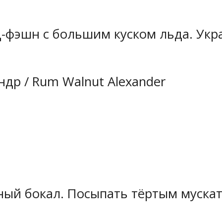
лд-фэшн с большим куском льда. Ук
др / Rum Walnut Alexander
ный бокал. Посыпать тёртым муска