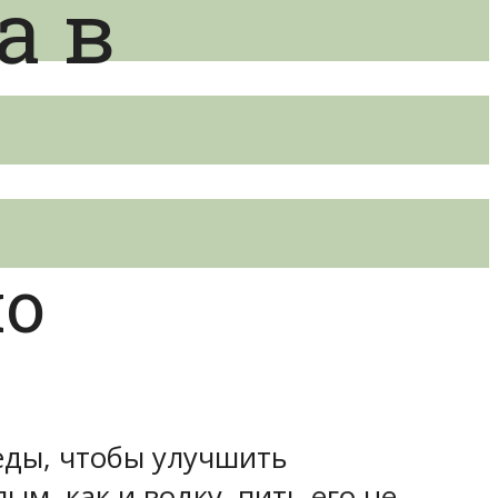
а в
но
еды, чтобы улучшить
м, как и водку, пить его не