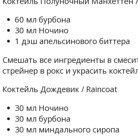
Коктейль Полуночный Манхеттен /
60 мл бурбона
30 мл Ночино
1 дэш апельсинового биттера
Смешать все ингредиенты в смеси
стрейнер в рокс и украсить кокте
Коктейль Дождевик / Raincoat
30 мл Ночино
30 мл бурбона
30 мл миндального сиропа