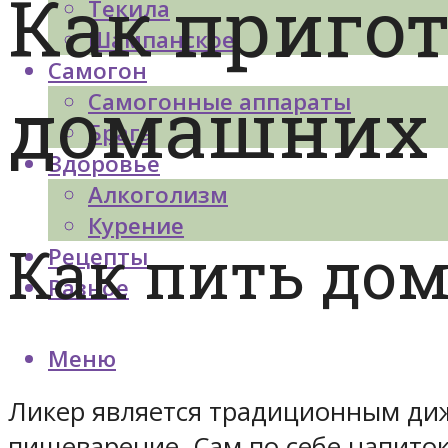
Как пригот
Текила
Шампанское
Самогон
домашних 
Самогонные аппараты
Брага
Здоровье
Алкоголизм
Курение
Как пить до
Рецепты
Разное
Меню
Ликер является традиционным диж
пищеварение. Сам по себе напиток 