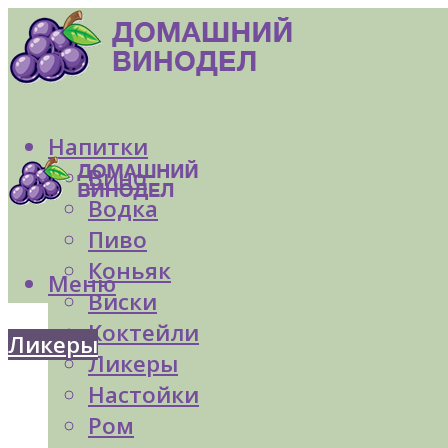
Напитки
Вино
Водка
Пиво
Коньяк
Меню
Виски
Коктейли
Ликеры
Ликеры
Настойки
Ром