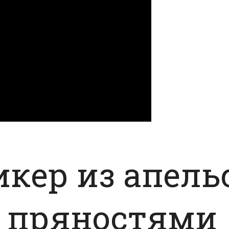
кер из апель
с пряностями