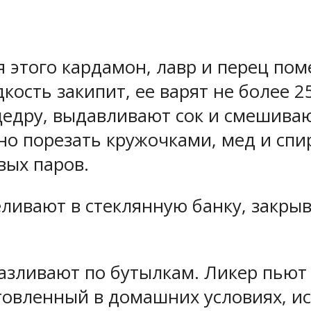
я этого кардамон, лавр и перец пом
дкость закипит, ее варят не более 
едру, выдавливают сок и смешиваю
о порезать кружочками, мед и спир
вых паров.
ливают в стеклянную банку, закры
зливают по бутылкам. Ликер пьют 
отовленный в домашних условиях, и