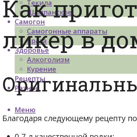
Как приго
Текила
Шампанское
Самогон
ликер в д
Самогонные аппараты
Брага
Здоровье
Алкоголизм
Курение
Оригинальны
Рецепты
Разное
Меню
Благодаря следующему рецепту пол
0,7 л качественной водки;