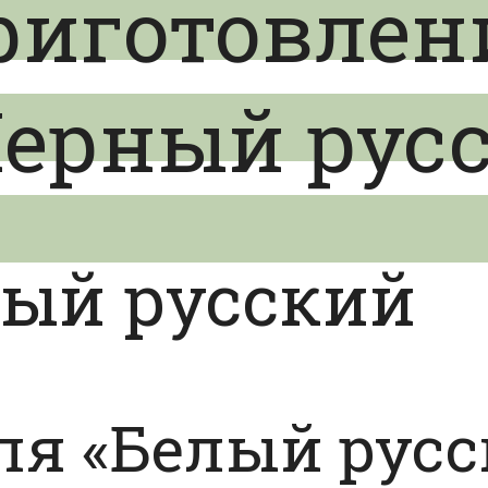
риготовлен
Черный рус
лый русский
ля «Белый рус