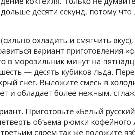
дение коктейля. Только не думайте
дольше десяти секунд, потому что л
 (сильно охладить и смягчить вкус),
виться вариант приготовления «ф
го в морозильник минут на пятнадц
шесть — десять кубиков льда. Перем
крый снег. Выложите смесь в холо
ет и обладает более нежным, сгла
риант. Приготовьте «Белый русски
етверть объема рюмки кофейного ли
, третьим слоем так же положите вз