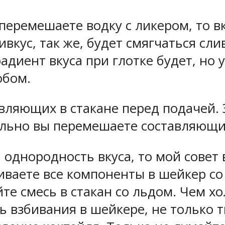
, перемешаете водку с ликером, то 
кус, так же, будет смягчаться сли
радиент вкуса при глотке будет, но 
обом.
вляющих в стакане перед подачей.
ельно вы перемешаете составляющие
однородность вкуса, то мой совет в
ливаете все компоненты в шейкер с
йте смесь в стакан со льдом. Чем х
ель взбивания в шейкере, не тольк