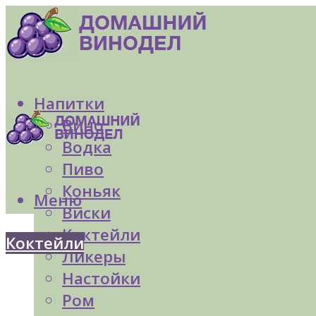
Напитки
Вино
Водка
Пиво
Коньяк
Меню
Виски
Коктейли
Коктейли
Ликеры
Настойки
Ром