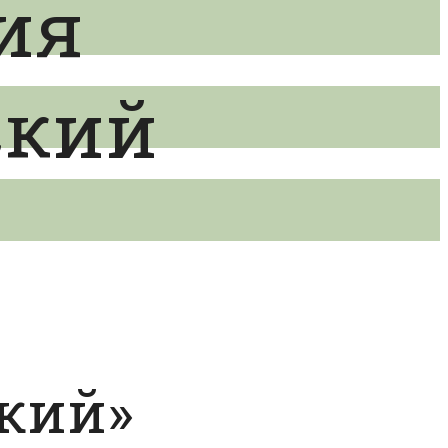
ия
ский
ский»