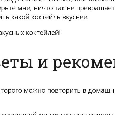
ерьте мне, ничто так не превращае
ть какой коктейль вкуснее.
вкусных коктейлей!
веты и реком
оторого можно повторить в домашн
однородной консистенции смешиват