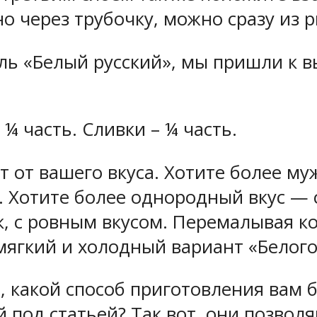
о через трубочку, можно сразу из 
ль «Белый русский», мы пришли к в
¼ часть. Сливки – ¼ часть.
т от вашего вкуса. Хотите более му
и. Хотите более однородный вкус —
, с ровным вкусом. Перемалывая 
мягкий и холодный вариант «Белого 
, какой способ приготовления вам б
под статьей? Так вот, они позволя