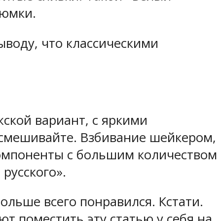
рюмки.
ыводу, что классическими
жской вариант, с яркими
 смешивайте. Взбивание шейкером,
компоненты с большим количеством
русского».
ольше всего понравился. Кстати.
ют поместить эту статью у себя на