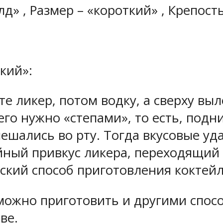
д» , Размер – «короткий» , Крепость
кий»:
те ликер, потом водку, а сверху выл
го нужно «степами», то есть, подн
смешались во рту. Тогда вкусовые уд
йный привкус ликера, переходящий
еский способ приготовления коктейл
можно приготовить и другими спосо
ве.