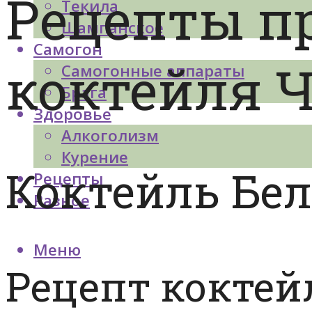
Рецепты п
Текила
Шампанское
Самогон
коктейля 
Самогонные аппараты
Брага
Здоровье
Алкоголизм
Курение
Коктейль Бе
Рецепты
Разное
Меню
Рецепт коктей