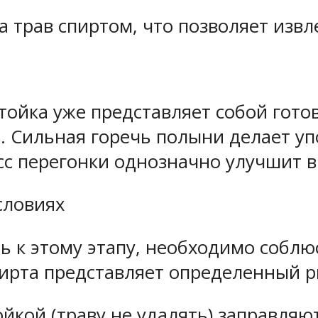
а трав спиртом, что позволяет извл
ойка уже представляет собой готов
. Сильная горечь полыни делает уп
с перегонки однозначно улучшит вк
словиях
ь к этому этапу, необходимо соблю
ирта представляет определенный р
йкой (траву не удалять) заправляю