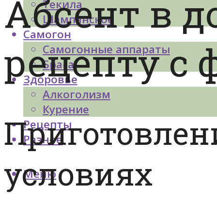
Абсент в 
Текила
Шампанское
Самогон
рецепту с 
Самогонные аппараты
Брага
Здоровье
Алкоголизм
Курение
Приготовлен
Рецепты
Разное
условиях
Меню