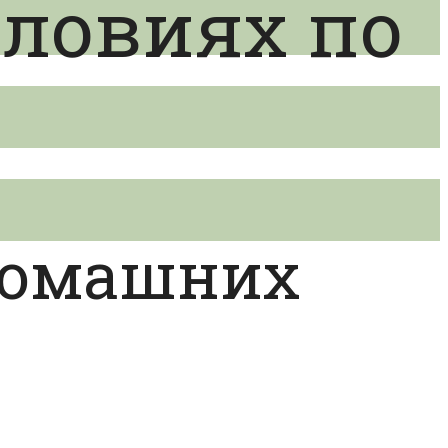
словиях по
 домашних