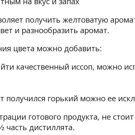
тным на вкус и запах
воляет получить желтоватую арома
вет и разнообразить аромат.
ния цвета можно добавить:
айти качественный иссоп, можно ис
т получился горький можно ее искл
рации готового продукта, не стоит
½ часть дистиллята.