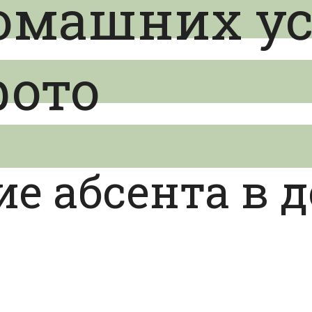
домашних у
фото
ие абсента в