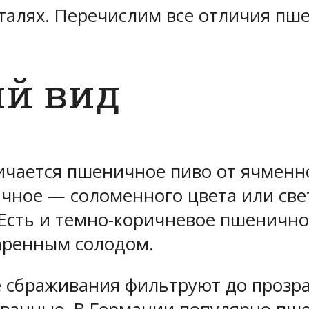
деталях. Перечислим все отличия пш
ий вид
ичается пшеничное пиво от ячменн
чное — соломенного цвета или свет
Есть и темно-коричневое пшенично
жаренным солодом.
е сбраживания фильтруют до прозр