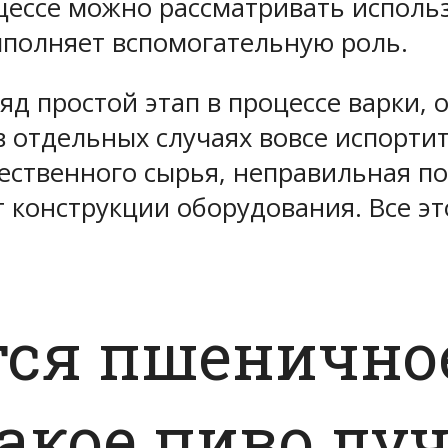
цессе можно рассматривать исполь
ыполняет вспомогательную роль.
яд простой этап в процессе варки,
 в отдельных случаях вовсе испорти
ественного сырья, неправильная п
т конструкции оборудования. Все эт
тся пшеничное
акое пиво лу