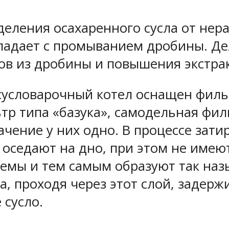
деления осахаренного сусла от нер
впадает с промыванием дробины. Де
ов из дробины и повышения экстрак
сусловарочный котел оснащен филь
тр типа «базука», самодельная фил
ачение у них одно. В процессе зат
 оседают на дно, при этом не имею
темы и тем самым образуют так на
, проходя через этот слой, задержи
 сусло.