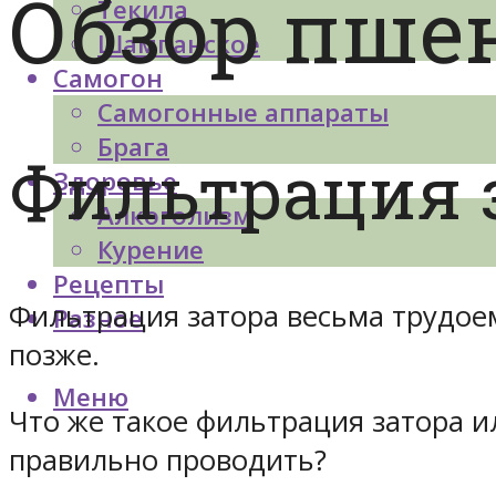
Обзор пше
Текила
Шампанское
Самогон
Самогонные аппараты
Брага
Фильтрация з
Здоровье
Алкоголизм
Курение
Рецепты
Фильтрация затора весьма трудоем
Разное
позже.
Меню
Что же такое фильтрация затора и
правильно проводить?