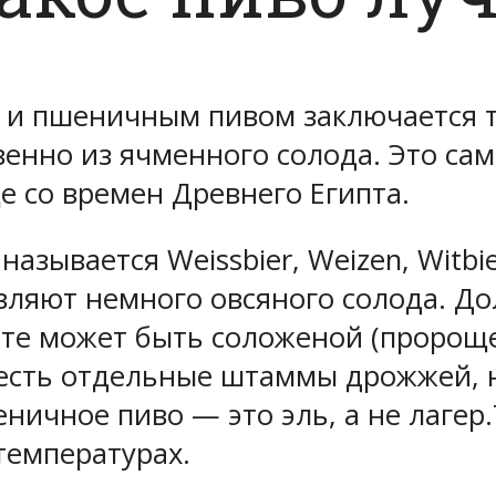
 и пшеничным пивом заключается т
енно из ячменного солода. Это са
е со времен Древнего Египта.
азывается Weissbier, Weizen, Witbie
вляют немного овсяного солода. До
пте может быть соложеной (пророщ
есть отдельные штаммы дрожжей, на
еничное пиво — это эль, а не лаге
температурах.