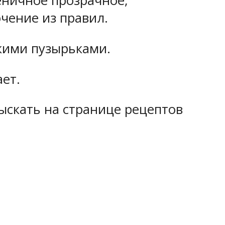
ничное прозрачное,
ючение из правил.
кими пузырьками.
ет.
скать на странице рецептов