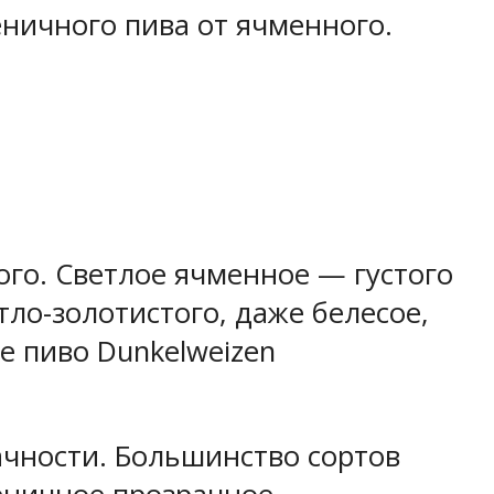
еничного пива от ячменного.
ого. Светлое ячменное — густого
ло-золотистого, даже белесое,
е пиво Dunkelweizen
ачности. Большинство сортов