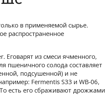
олько в применяемой сырье.
мое распространенное
r. Еговарят из смеси ячменного,
ля пшеничного солода составляет
енной, подсушенной) и не
пример: Fermentis S33 и WB-06,
р.То есть его сбраживают дрожжами