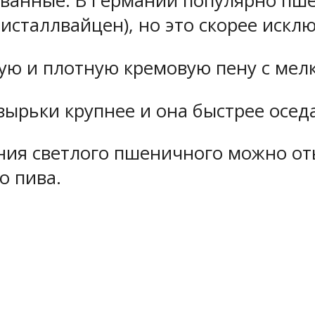
ванные. В Германии популярно пше
ристаллвайцен), но это скорее искл
ую и плотную кремовую пену с мел
ырьки крупнее и она быстрее оседа
ия светлого пшеничного можно оты
о пива.