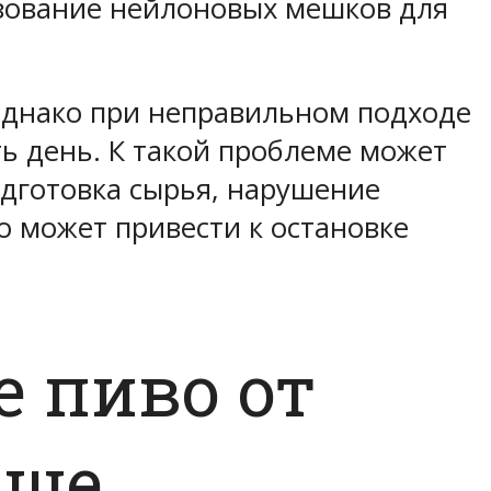
зование нейлоновых мешков для
 однако при неправильном подходе
ть день. К такой проблеме может
одготовка сырья, нарушение
о может привести к остановке
 пиво от
чше