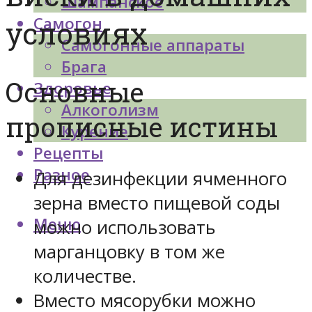
Шампанское
Самогон
условиях
Самогонные аппараты
Брага
Основные
Здоровье
Алкоголизм
прописные истины
Курение
Рецепты
Разное
Для дезинфекции ячменного
зерна вместо пищевой соды
Меню
можно использовать
марганцовку в том же
количестве.
Вместо мясорубки можно