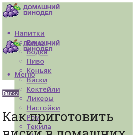
Напитки
Вино
Водка
Пиво
Коньяк
Меню
Виски
Коктейли
Виски
Ликеры
Настойки
Как приготовить
Ром
Текила
виски в домашних