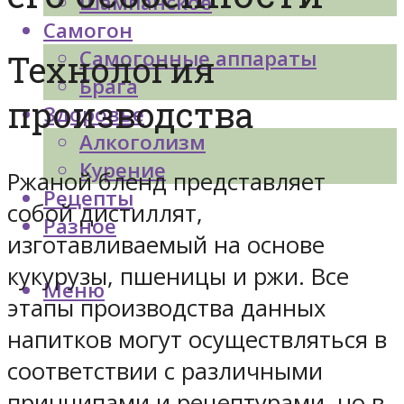
Шампанское
Самогон
Самогонные аппараты
Технология
Брага
производства
Здоровье
Алкоголизм
Курение
Ржаной бленд представляет
Рецепты
собой дистиллят,
Разное
изготавливаемый на основе
кукурузы, пшеницы и ржи. Все
Меню
этапы производства данных
напитков могут осуществляться в
соответствии с различными
принципами и рецептурами, но в