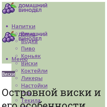
Напитки
Вино
Водка
Пиво
Коньяк
Меню
Виски
Коктейли
Виски
Ликеры
Настойки
Островной виски и
Ром
Текила
его особенности