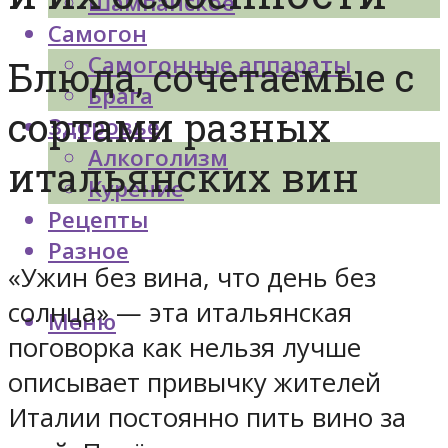
Шампанское
Самогон
Самогонные аппараты
Блюда, сочетаемые с
Брага
сортами разных
Здоровье
Алкоголизм
итальянских вин
Курение
Рецепты
Разное
«Ужин без вина, что день без
солнца» — эта итальянская
Меню
поговорка как нельзя лучше
описывает привычку жителей
Италии постоянно пить вино за