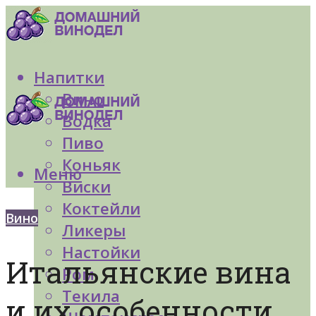
Напитки
Вино
Водка
Пиво
Коньяк
Меню
Виски
Коктейли
Вино
Ликеры
Настойки
Итальянские вина
Ром
Текила
и их особенности