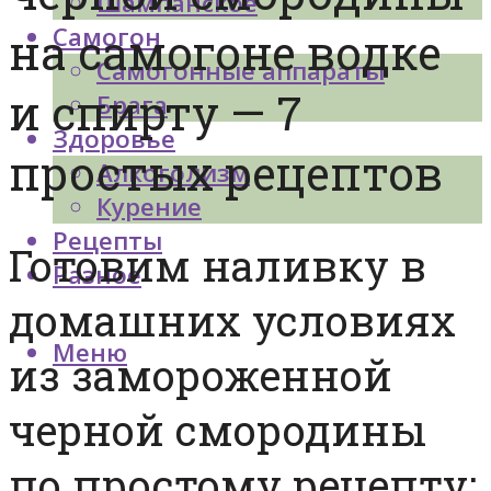
Шампанское
Самогон
на самогоне водке
Самогонные аппараты
и спирту — 7
Брага
Здоровье
простых рецептов
Алкоголизм
Курение
Рецепты
Готовим наливку в
Разное
домашних условиях
Меню
из замороженной
черной смородины
по простому рецепту: