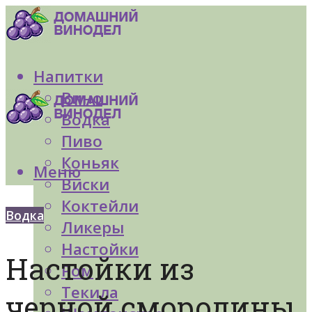
Напитки
Вино
Водка
Пиво
Коньяк
Меню
Виски
Коктейли
Водка
Ликеры
Настойки
Настойки из
Ром
Текила
черной смородины