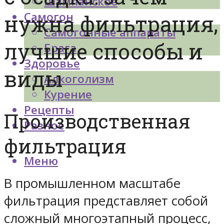
Шампанское
Самогон
нужна фильтрация,
Самогонные аппараты
лучшие способы и
Брага
Здоровье
виды
Алкоголизм
Курение
Рецепты
Производственная
Разное
фильтрация
Меню
В промышленном масштабе
фильтрация представляет собой
сложный многоэтапный процесс,