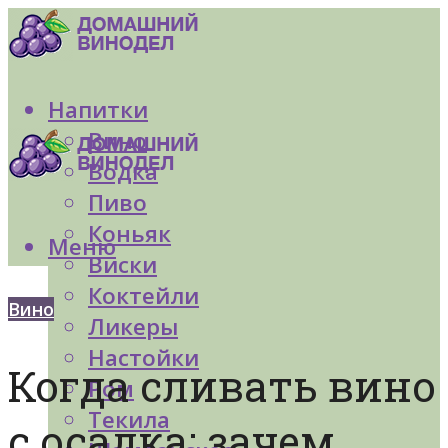
Напитки
Вино
Водка
Пиво
Коньяк
Меню
Виски
Коктейли
Вино
Ликеры
Настойки
Когда сливать вино
Ром
Текила
с осадка: зачем