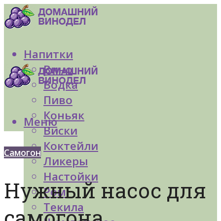
Напитки
Вино
Водка
Пиво
Коньяк
Меню
Виски
Коктейли
Самогон
Ликеры
Настойки
Нужный насос для
Ром
Текила
самогона