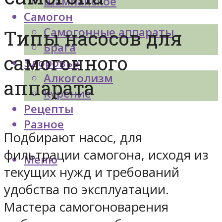
Шампанское
Самогон
Самогонные аппараты
Типы насосов для
Брага
самогонного
Здоровье
Алкоголизм
аппарата
Курение
Рецепты
Разное
Подбирают насос, для
фильтрации самогона, исходя из
Меню
текущих нужд и требований
удобства по эксплуатации.
Мастера самогоноварения