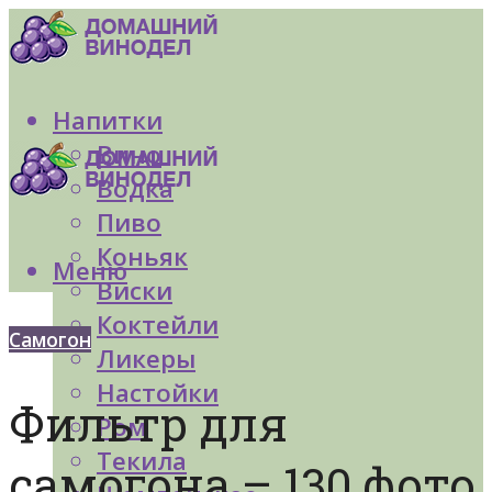
Напитки
Вино
Водка
Пиво
Коньяк
Меню
Виски
Коктейли
Самогон
Ликеры
Настойки
Фильтр для
Ром
Текила
самогона – 130 фото