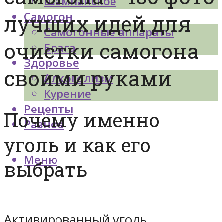
Шампанское
Самогон
лучших идей для
Самогонные аппараты
очистки самогона
Брага
Здоровье
своими руками
Алкоголизм
Курение
Рецепты
Почему именно
Разное
уголь и как его
Меню
выбрать
Активированный уголь