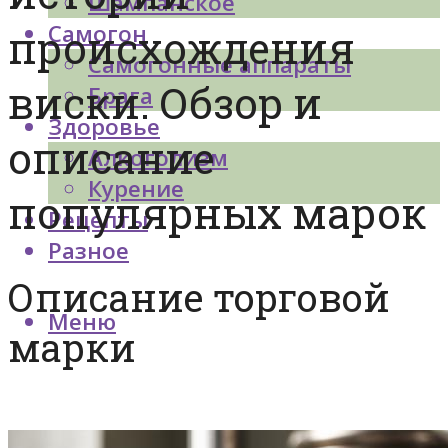
Шампанское
Самогон
происхождения
Самогонные аппараты
виски. Обзор и
Брага
Здоровье
описание
Алкоголизм
Курение
популярных марок
Рецепты
Разное
Описание торговой
Меню
марки