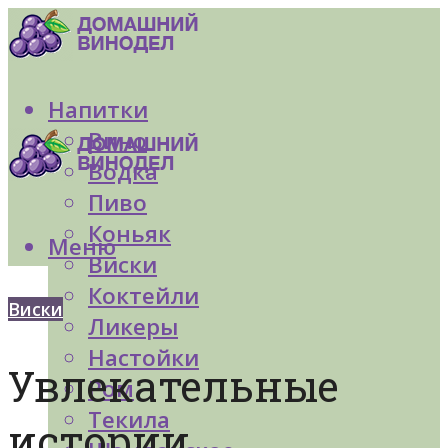
Напитки
Вино
Водка
Пиво
Коньяк
Меню
Виски
Коктейли
Виски
Ликеры
Настойки
Увлекательные
Ром
Текила
истории