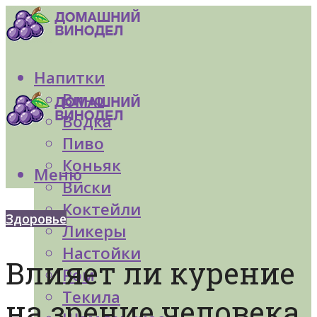
Напитки
Вино
Водка
Пиво
Коньяк
Меню
Виски
Коктейли
Здоровье
Ликеры
Настойки
Влияет ли курение
Ром
Текила
на зрение человека