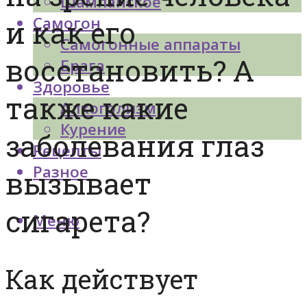
Шампанское
Самогон
и как его
Самогонные аппараты
восстановить? А
Брага
Здоровье
также какие
Алкоголизм
Курение
заболевания глаз
Рецепты
Разное
вызывает
сигарета?
Меню
Как действует