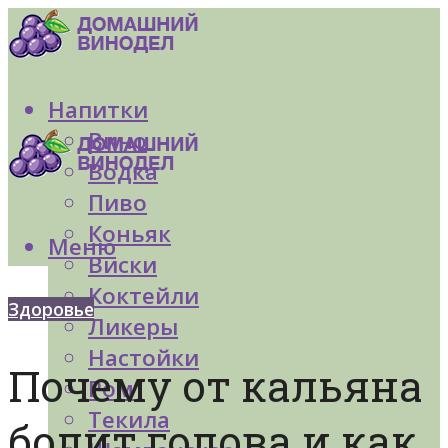
Напитки
Вино
Водка
Пиво
Коньяк
Меню
Виски
Коктейли
Здоровье
Ликеры
Настойки
Почему от кальяна
Ром
Текила
болит голова и как