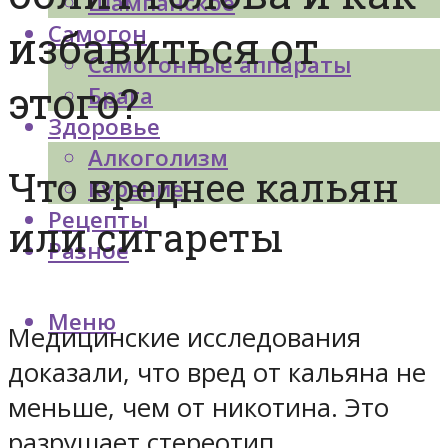
Шампанское
Самогон
избавиться от
Самогонные аппараты
этого?
Брага
Здоровье
Алкоголизм
Что вреднее кальян
Курение
Рецепты
или сигареты
Разное
Меню
Медицинские исследования
доказали, что вред от кальяна не
меньше, чем от никотина. Это
разрушает стереотип