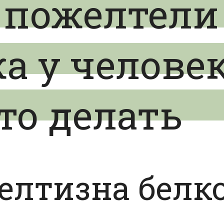
 пожелтели
жа у челове
что делать
лтизна белко