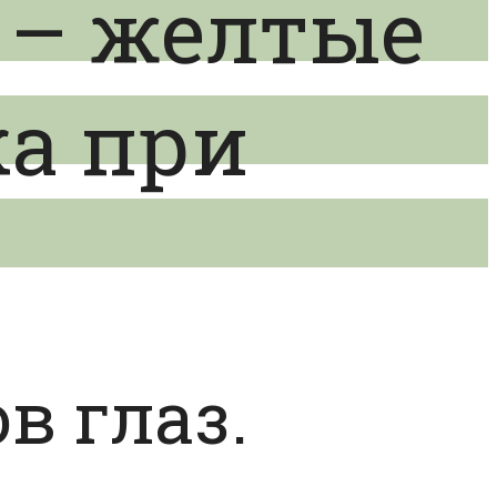
 – желтые
ка при
в глаз.