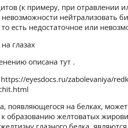
тов (к примеру, при отравлении ил
к невозможности нейтрализовать б
, то есть недостаточное или невоз
 на глазах
енению описана тут .
ps://eyesdocs.ru/zabolevaniya/redki
chit.html
а, появляющегося на белках, может
 к образованию желтоватых жирови
желтизну глазного белка, являются