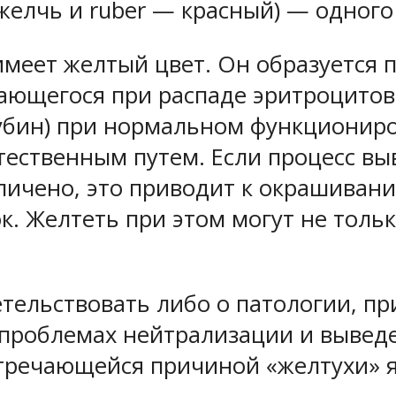
— желчь и ruber — красный) — одног
меет желтый цвет. Он образуется 
ающегося при распаде эритроцитов
рубин) при нормальном функциони
стественным путем. Если процесс в
личено, это приводит к окрашиванию
. Желтеть при этом могут не только
етельствовать либо о патологии, п
 проблемах нейтрализации и вывед
стречающейся причиной «желтухи» 