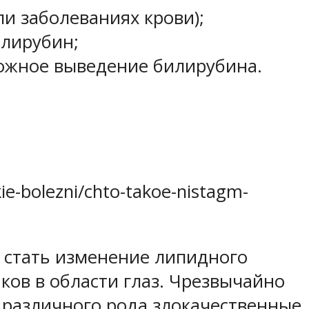
и заболеваниях крови);
илирубин;
можное выведение билирубина.
e-bolezni/chto-takoe-nistagm-
 стать изменение липидного
ков в области глаз. Чрезвычайно
 различного рода злокачественные