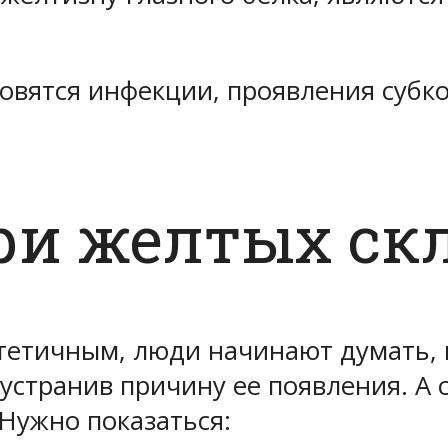
новятся инфекции, проявления суб
ри желтых скл
тетичным, люди начинают думать, к
 устранив причину ее появления. А 
Нужно показаться: