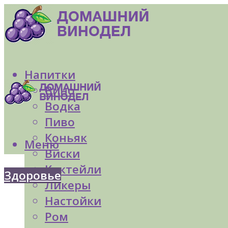
Напитки
Вино
Водка
Пиво
Коньяк
Меню
Виски
Коктейли
Здоровье
Ликеры
Настойки
Ром