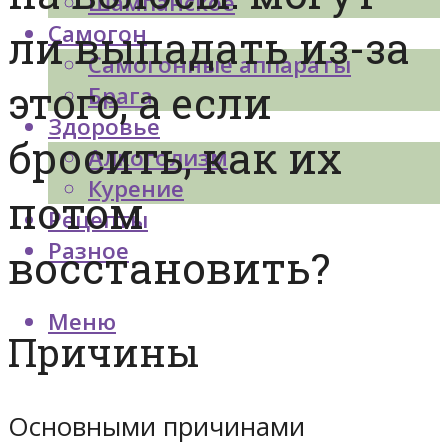
Шампанское
Самогон
ли выпадать из-за
Самогонные аппараты
этого, а если
Брага
Здоровье
бросить, как их
Алкоголизм
Курение
потом
Рецепты
Разное
восстановить?
Меню
Причины
Основными причинами