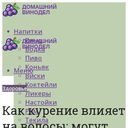
Напитки
Вино
Водка
Пиво
Коньяк
Меню
Виски
Коктейли
Здоровье
Ликеры
Настойки
Как курение влияет
Ром
Текила
на волосы: могут