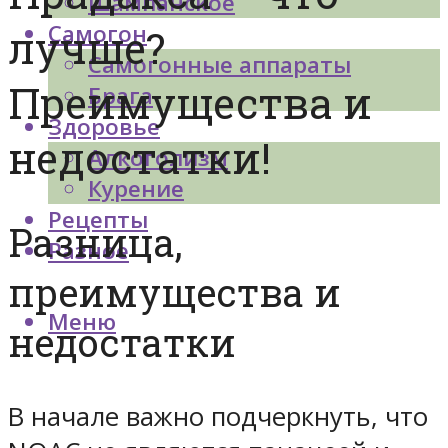
Шампанское
Самогон
лучше?
Самогонные аппараты
Преимущества и
Брага
Здоровье
недостатки!
Алкоголизм
Курение
Рецепты
Разница,
Разное
преимущества и
Меню
недостатки
В начале важно подчеркнуть, что