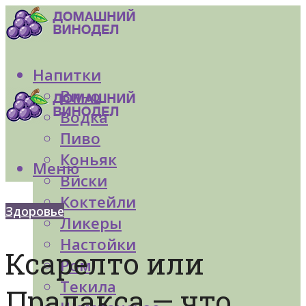
Напитки
Вино
Водка
Пиво
Коньяк
Меню
Виски
Коктейли
Здоровье
Ликеры
Настойки
Ксарелто или
Ром
Текила
Прадакса — что