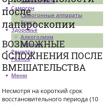
Шампанское
Самогон
после
Самогонные аппараты
лапароскопии
Брага
Здоровье
Алкоголизм
ВОЗМОЖНЫЕ
Курение
Рецепты
ОСЛОЖНЕНИЯ ПОСЛЕ
Разное
ВМЕШАТЕЛЬСТВА
Меню
Несмотря на короткий срок
восстановительного периода (10