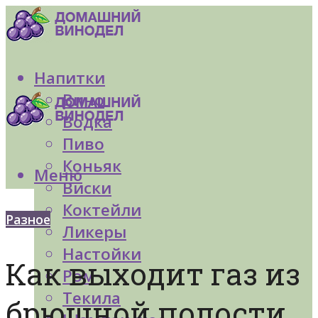
Напитки
Вино
Водка
Пиво
Коньяк
Меню
Виски
Коктейли
Разное
Ликеры
Настойки
Как выходит газ из
Ром
Текила
брюшной полости