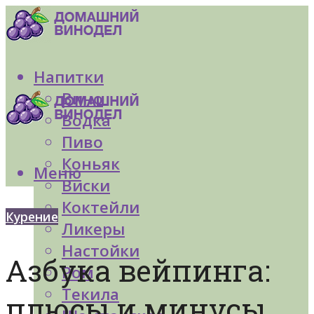
Напитки
Вино
Водка
Пиво
Коньяк
Меню
Виски
Коктейли
Курение
Ликеры
Настойки
Азбука вейпинга:
Ром
Текила
плюсы и минусы