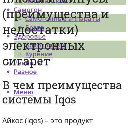
Шампанское
Самогон
(преимущества и
Самогонные аппараты
недостатки)
Брага
Здоровье
электронных
Алкоголизм
Курение
сигарет
Рецепты
Разное
В чем преимущества
Меню
системы Iqos
Айкос (iqos) – это продукт