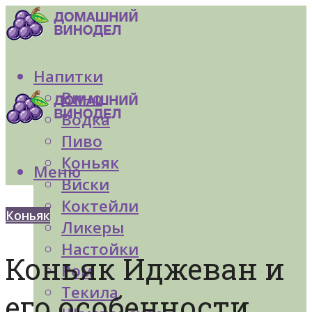
Напитки
Вино
Водка
Пиво
Коньяк
Меню
Виски
Коктейли
Коньяк
Ликеры
Настойки
Коньяк Иджеван и
Ром
Текила
его особенности