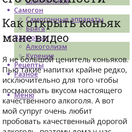
Шампанское
Самогон
Самогонные аппараты
Как открыть коньяк
Брага
мане видео
Здоровье
Алкоголизм
Курение
Я не большой ценитель коньяков.
Рецепты
Пью такие напитки крайне редко,
Разное
исключительно для того чтобы
посмаковать вкусом настоящего
Меню
качественного алкоголя. А вот
мой супруг очень любит
пробовать качественный дорогой
алкоголь, поэтому дома у нас