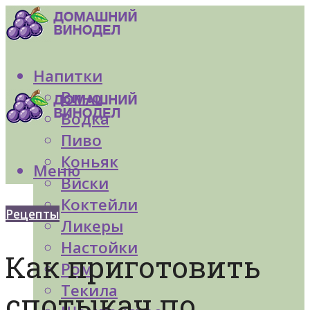
Напитки
Вино
Водка
Пиво
Коньяк
Меню
Виски
Коктейли
Рецепты
Ликеры
Настойки
Как приготовить
Ром
Текила
спотыкач по