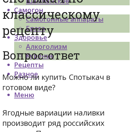
Шампанское
Самогон
классическому
Самогонные аппараты
рецепту
Брага
Здоровье
Алкоголизм
Вопрос-ответ
Курение
Рецепты
Разное
Можно ли купить Спотыкач в
готовом виде?
Меню
Ягодные вариации наливки
производит ряд российских