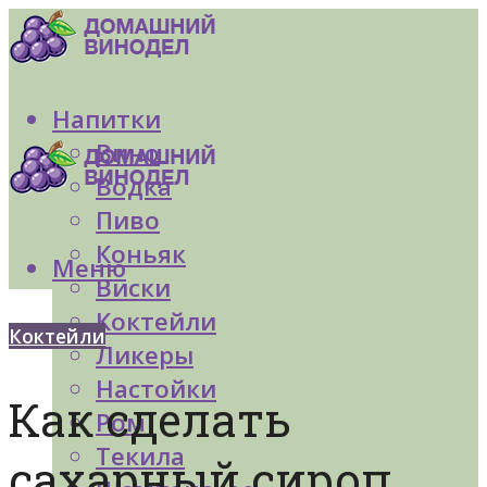
Напитки
Вино
Водка
Пиво
Коньяк
Меню
Виски
Коктейли
Коктейли
Ликеры
Настойки
Как сделать
Ром
Текила
сахарный сироп.