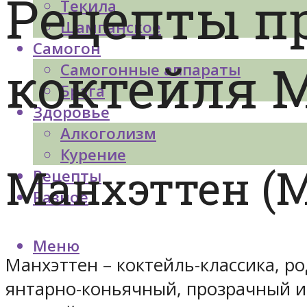
Рецепты п
Текила
Шампанское
Самогон
коктейля 
Самогонные аппараты
Брага
Здоровье
Алкоголизм
Курение
Манхэттен (M
Рецепты
Разное
Меню
Манхэттен – коктейль-классика, ро
янтарно-коньячный, прозрачный и