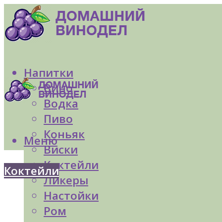
Напитки
Вино
Водка
Пиво
Коньяк
Меню
Виски
Коктейли
Коктейли
Ликеры
Настойки
Ром