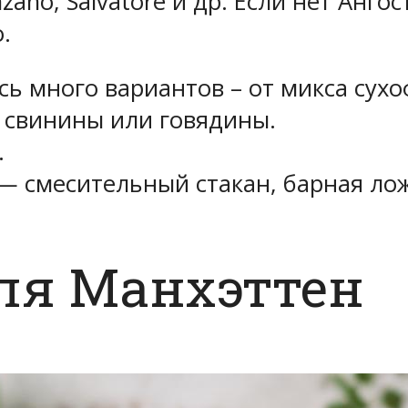
nzano, Salvatore и др. Если нет Анг
.
сь много вариантов – от микса сухо
з свинины или говядины.
.
 смесительный стакан, барная лож
ля Манхэттен