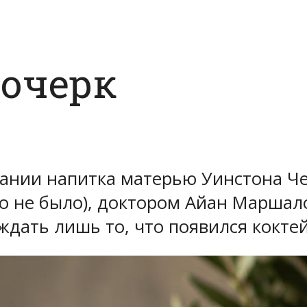
 очерк
здании напитка матерью Уинстона 
-то не было), доктором Айан Маршал
рждать лишь то, что появился кокте