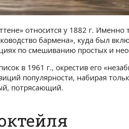
ене» относится у 1882 г. Именно 
оводство бармена», куда был вклю
циях по смешиванию простых и нео
писок в 1961 г., окрестив его «нез
позиций популярности, набирая толь
ый, потрясающий.
октейля