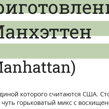
риготовлен
Манхэттен
anhattan)
диной которого считаются США. Сто 
 чуть горьковатый микс с восхище