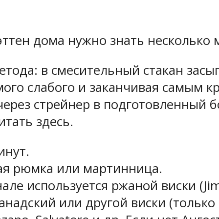
ттен дома нужно знать несколько м
тода: в смесительный стакан засып
амого слабого и заканчивая самым к
через стрейнер в подготовленный б
тать здесь.
инут.
ая рюмка или мартинница.
е используется ржаной виски (Jim Be
канадский или другой виски (только