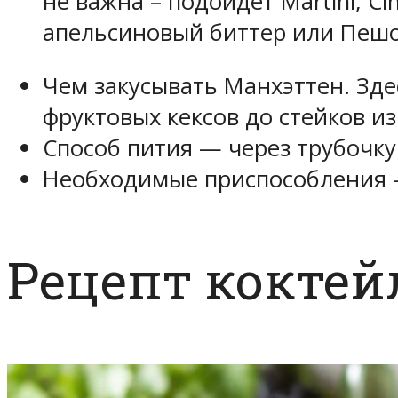
не важна – подойдет Martini, Ci
апельсиновый биттер или Пешо
Чем закусывать Манхэттен. Зде
фруктовых кексов до стейков и
Способ пития — через трубочку
Необходимые приспособления —
Рецепт коктей