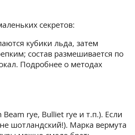
аленьких секретов:
аются кубики льда, затем
репким; состав размешивается по
окал. Подробнее о методах
am rye, Bulliet rye и т.п.). Если
 не шотландский!). Марка вермута