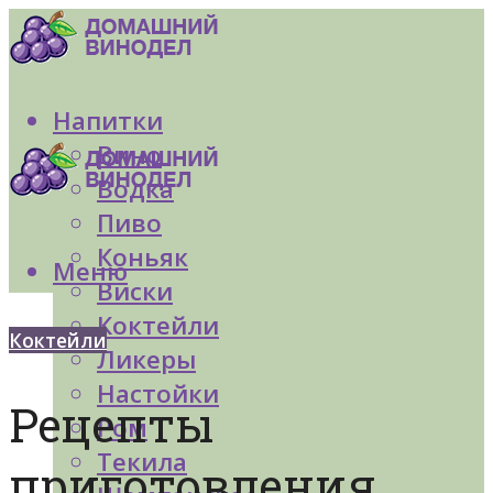
Напитки
Вино
Водка
Пиво
Коньяк
Меню
Виски
Коктейли
Коктейли
Ликеры
Настойки
Рецепты
Ром
Текила
приготовления