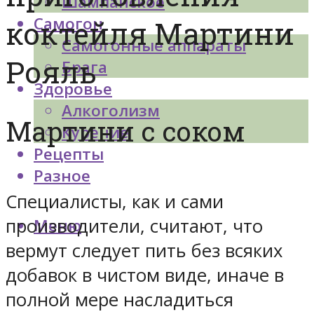
Шампанское
Самогон
коктейля Мартини
Самогонные аппараты
Рояль
Брага
Здоровье
Алкоголизм
Мартини с соком
Курение
Рецепты
Разное
Специалисты, как и сами
производители, считают, что
Меню
вермут следует пить без всяких
добавок в чистом виде, иначе в
полной мере насладиться