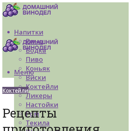
Напитки
Вино
Водка
Пиво
Коньяк
Меню
Виски
Коктейли
Коктейли
Ликеры
Настойки
Рецепты
Ром
Текила
приготовления