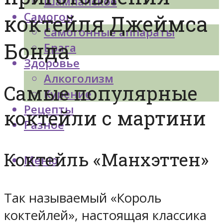
Шампанское
Самогон
коктейля Джеймса
Самогонные аппараты
Бонда
Брага
Здоровье
Алкоголизм
Самые популярные
Курение
Рецепты
коктейли с мартини
Разное
Коктейль «Манхэттен»
Меню
Так называемый «Король
коктейлей», настоящая классика