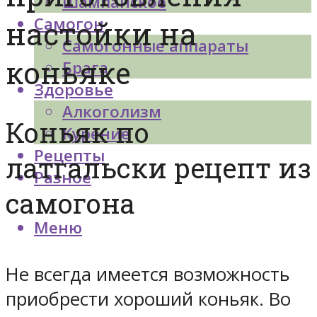
Шампанское
Самогон
настойки на
Самогонные аппараты
коньяке
Брага
Здоровье
Алкоголизм
Коньяк по
Курение
Рецепты
латгальски рецепт из
Разное
самогона
Меню
Не всегда имеется возможность
приобрести хороший коньяк. Во