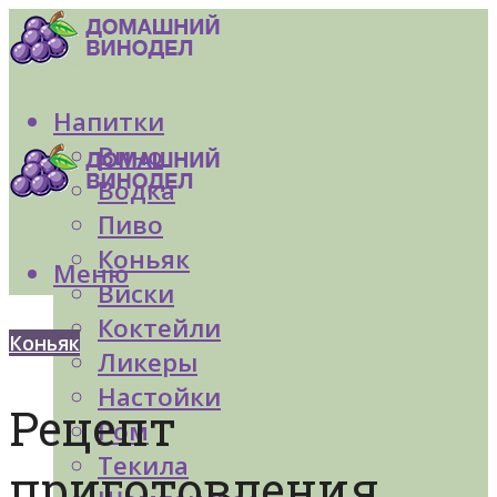
Напитки
Вино
Водка
Пиво
Коньяк
Меню
Виски
Коктейли
Коньяк
Ликеры
Настойки
Рецепт
Ром
Текила
приготовления