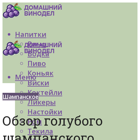
Напитки
Вино
Водка
Пиво
Коньяк
Меню
Виски
Коктейли
Шампанское
Ликеры
Настойки
Обзор голубого
Ром
Текила
шампанского