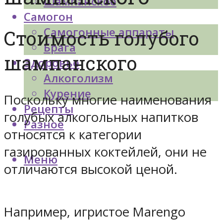
Шампанское
Самогон
Самогонные аппараты
Стоимость голубого
Брага
шампанского
Здоровье
Алкоголизм
Курение
Поскольку многие наименования
Рецепты
голубых алкогольных напитков
Разное
относятся к категории
газированных коктейлей, они не
Меню
отличаются высокой ценой.
Например, игристое Marengo