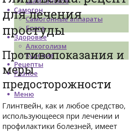
Шампанское
Самогон
для лечения
Самогонные аппараты
простуды
Брага
Здоровье
Алкоголизм
Противопоказания и
Курение
Рецепты
меры
Разное
предосторожности
Меню
Глинтвейн, как и любое средство,
использующееся при лечении и
профилактики болезней, имеет