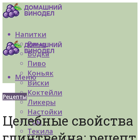
Напитки
Вино
Водка
Пиво
Коньяк
Меню
Виски
Коктейли
Рецепты
Ликеры
Настойки
Целебные свойства
Ром
Текила
глинтвейна: рецепт