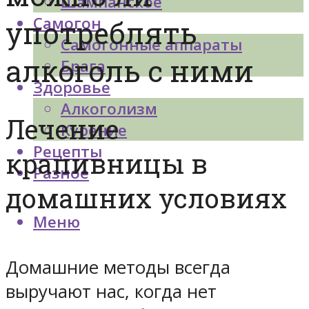
Шампанское
Самогон
употреблять
Самогонные аппараты
алкоголь с ними
Брага
Здоровье
Алкоголизм
Лечение
Курение
Рецепты
крапивницы в
Разное
домашних условиях
Меню
Домашние методы всегда
выручают нас, когда нет