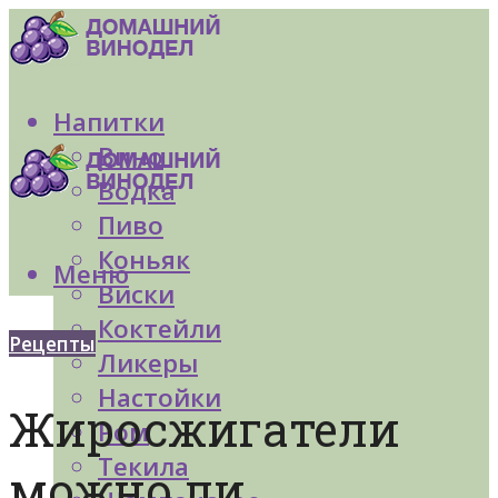
Напитки
Вино
Водка
Пиво
Коньяк
Меню
Виски
Коктейли
Рецепты
Ликеры
Настойки
Жиросжигатели
Ром
Текила
можно ли