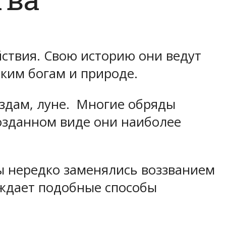
ствия. Свою историю они ведут
ским богам и природе.
ездам, луне. Многие обряды
возданном виде они наиболее
ы нередко заменялись воззванием
уждает подобные способы