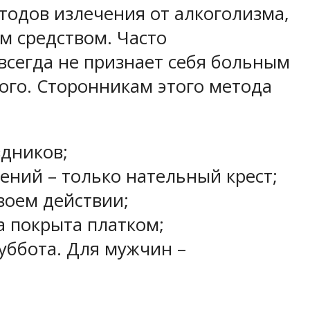
тодов излечения от алкоголизма,
м средством. Часто
всегда не признает себя больным
ного. Сторонникам этого метода
здников;
ний – только нательный крест;
воем действии;
а покрыта платком;
уббота. Для мужчин –