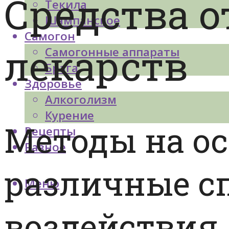
Средства о
Текила
Шампанское
Самогон
лекарств
Самогонные аппараты
Брага
Здоровье
Алкоголизм
Курение
Методы на ос
Рецепты
Разное
различные с
Меню
воздействия