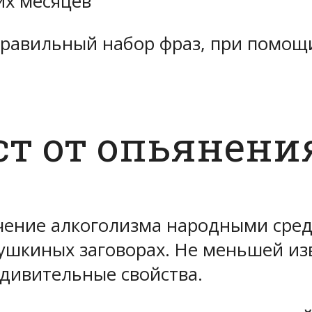
их месяцев
равильный набор фраз, при помощи
т от опьянени
ечение алкоголизма народными сре
ушкиных заговорах. Не меньшей изв
дивительные свойства.