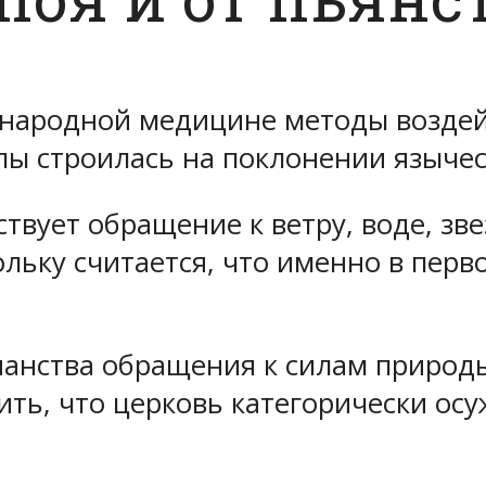
 народной медицине методы воздей
илы строилась на поклонении языче
ствует обращение к ветру, воде, зв
льку считается, что именно в пер
ианства обращения к силам природ
ить, что церковь категорически ос