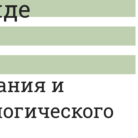
иде
ания и
огического