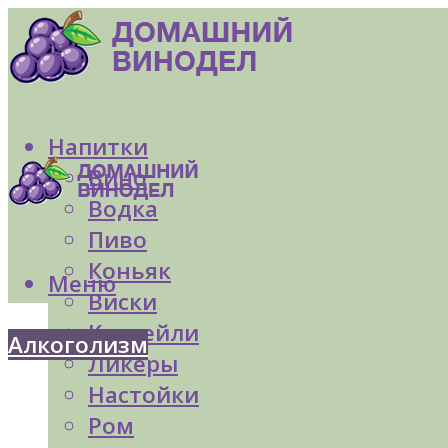
Напитки
Вино
Водка
Пиво
Коньяк
Меню
Виски
Коктейли
Алкоголизм
Ликеры
Настойки
Ром