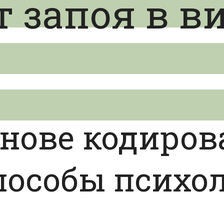
т запоя в в
нове кодиров
пособы психол