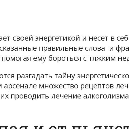
дает своей энергетикой и несет в с
сказанные правильные слова и фр
 помогая ему бороться с тяжким не
ся разгадать тайну энергетической
м арсенале множество рецептов леч
щих проводить лечение алкоголизм
поя и от пьянс