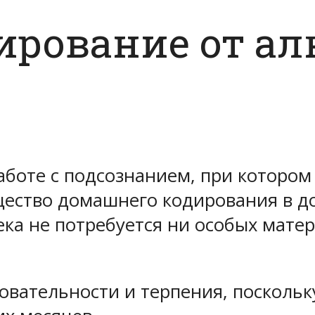
рование от ал
аботе с подсознанием, при котором
щество домашнего кодирования в до
ека не потребуется ни особых матер
овательности и терпения, посколь