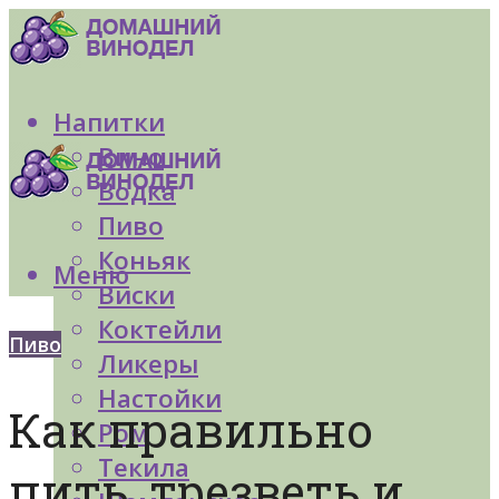
Напитки
Вино
Водка
Пиво
Коньяк
Меню
Виски
Коктейли
Пиво
Ликеры
Настойки
Как правильно
Ром
Текила
пить, трезветь и