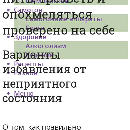
Шампанское
Самогон
опохмеляться
Самогонные аппараты
проверено на себе
Брага
Здоровье
Алкоголизм
Варианты
Курение
Рецепты
избавления от
Разное
неприятного
Меню
состояния
О том, как правильно