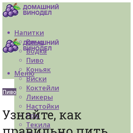
Напитки
Вино
Водка
Пиво
Коньяк
Меню
Виски
Коктейли
Пиво
Ликеры
Настойки
Узнайте, как
Ром
Текила
правильно пить