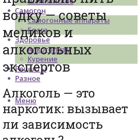
Шампанское
Самогон
водку — советы
Самогонные аппараты
медиков и
Брага
Здоровье
алкогольных
Алкоголизм
Курение
экспертов
Рецепты
Разное
Алкоголь — это
Меню
наркотик: вызывает
ли зависимость
алкоголь?