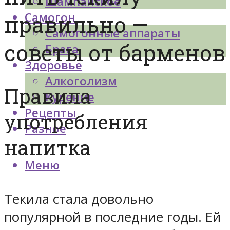
Шампанское
Самогон
правильно —
Самогонные аппараты
советы от барменов
Брага
Здоровье
Алкоголизм
Правила
Курение
Рецепты
употребления
Разное
напитка
Меню
Текила стала довольно
популярной в последние годы. Ей