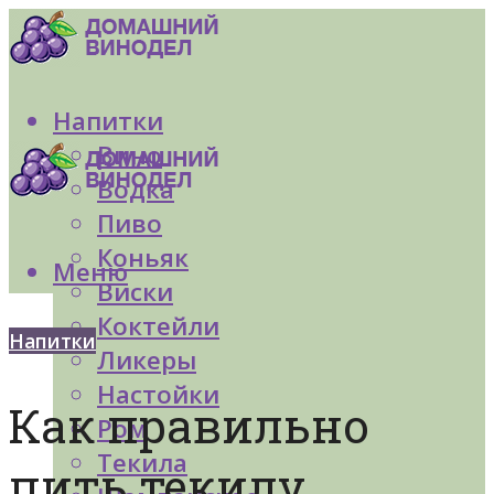
Напитки
Вино
Водка
Пиво
Коньяк
Меню
Виски
Коктейли
Напитки
Ликеры
Настойки
Как правильно
Ром
Текила
пить текилу