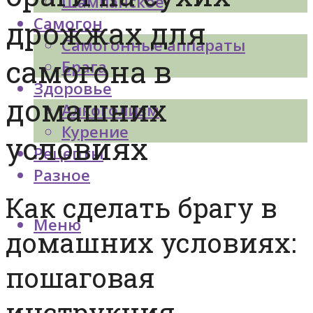
Шампанское
Самогон
дрожжах для
Самогонные аппараты
самогона в
Брага
Здоровье
домашних
Алкоголизм
Курение
условиях
Рецепты
Разное
Как сделать брагу в
Меню
домашних условиях:
пошаговая
инструкция