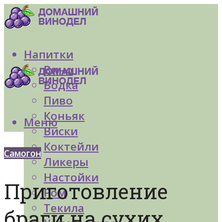
Напитки
Вино
Водка
Пиво
Коньяк
Меню
Виски
Коктейли
Самогон
Ликеры
Настойки
Приготовление
Ром
Текила
браги на сухих