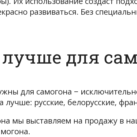
ры). Их использование создаст под
екрасно развиваться. Без специал
 лучше для сам
ужны для самогона − исключительно
а лучше: русские, белорусские, фра
на мы выставляем на продажу в наш
амогона.