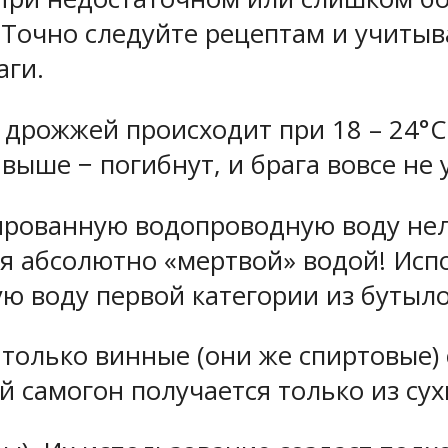
 Точно следуйте рецептам и учитыв
аги.
 дрожжей происходит при 18 – 24°С
 выше − погибнут, и брага вовсе не 
ированную водопроводную воду нел
тся абсолютно «мертвой» водой! Исп
 воду первой категории из бутыло
 только винные (они же спиртовые)
 самогон получается только из су