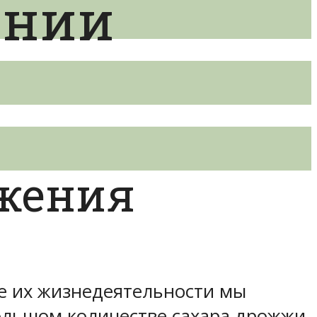
ении
жения
те их жизнедеятельности мы
большом количестве сахара дрожжи