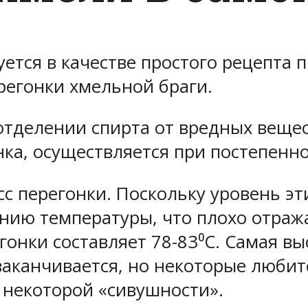
ется в качестве простого рецепта 
ерегонки хмельной браги.
отделении спирта от вредных веще
нка, осуществляется при постепенн
с перегонки. Поскольку уровень эт
нию температуры, что плохо отража
гонки составляет 78-83⁰C. Самая вы
 заканчивается, но некоторые люб
 некоторой «сивушности».