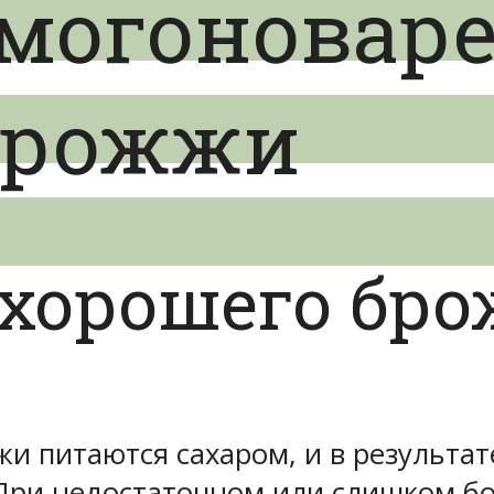
амогоновар
дрожжи
хорошего бро
жи питаются сахаром, и в результа
. При недостаточном или слишком 