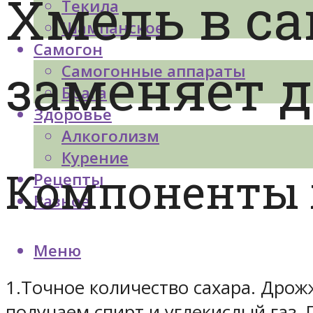
Хмель в с
Текила
Шампанское
Самогон
заменяет 
Самогонные аппараты
Брага
Здоровье
Алкоголизм
Курение
Компоненты 
Рецепты
Разное
Меню
1.Точное количество сахара. Дрож
получаем спирт и углекислый газ