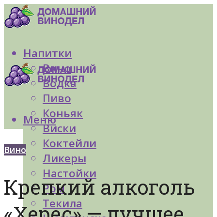
Напитки
Вино
Водка
Пиво
Коньяк
Меню
Виски
Коктейли
Вино
Ликеры
Настойки
Крепкий алкоголь
Ром
Текила
«Херес» — лучшее