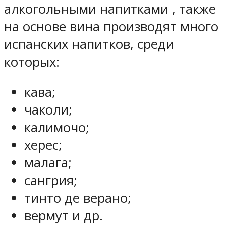
алкогольными напитками , также
на основе вина производят много
испанских напитков, среди
которых:
кава;
чаколи;
калимочо;
херес;
малага;
сангрия;
тинто де верано;
вермут и др.