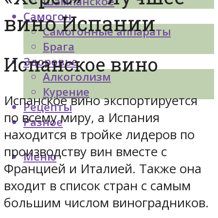
Шампанское
Самогон
вино Испании
Самогонные аппараты
Брага
Испанское вино
Здоровье
Алкоголизм
Курение
Испанское вино экспортируется
Рецепты
по всему миру, а Испания
Разное
находится в тройке лидеров по
производству вин вместе с
Меню
Францией и Италией. Также она
входит в список стран с самым
большим числом виноградников.