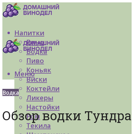
Напитки
Вино
Водка
Пиво
Коньяк
Меню
Виски
Коктейли
Водка
Ликеры
Настойки
Обзор водки Тундра
Ром
Текила