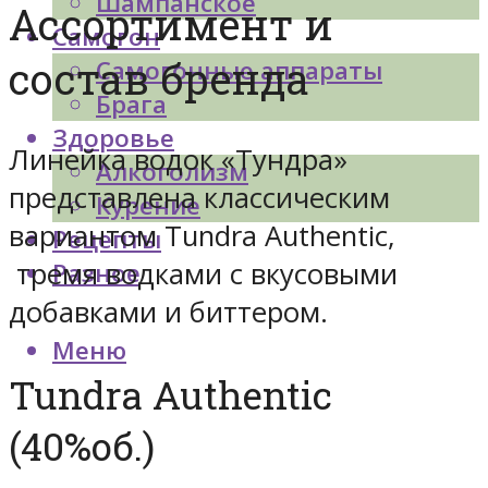
Шампанское
Ассортимент и
Самогон
состав бренда
Самогонные аппараты
Брага
Здоровье
Линейка водок «Тундра»
Алкоголизм
представлена классическим
Курение
вариантом Tundra Authentic,
Рецепты
тремя водками с вкусовыми
Разное
добавками и биттером.
Меню
Tundra Authentic
(40%об.)