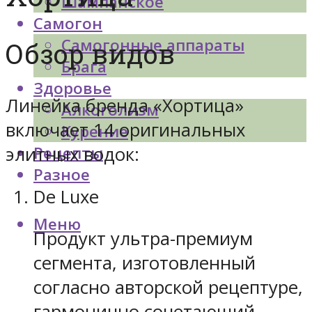
Шампанское
Самогон
Самогонные аппараты
Обзор видов
Брага
Здоровье
Линейка бренда «Хортица»
Алкоголизм
включает 14 оригинальных
Курение
элитных водок:
Рецепты
Разное
De Luxe
Меню
Продукт ультра-премиум
сегмента, изготовленный
согласно авторской рецептуре,
гармонично сочетающий