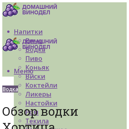
Напитки
Вино
Водка
Пиво
Коньяк
Меню
Виски
Коктейли
Водка
Ликеры
Настойки
Обзор водки
Ром
Текила
Хортица