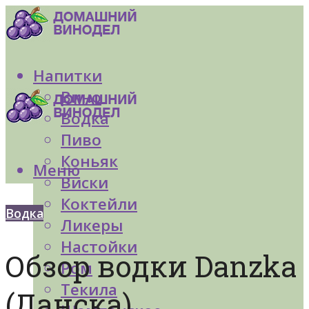
Напитки
Вино
Водка
Пиво
Коньяк
Меню
Виски
Коктейли
Водка
Ликеры
Настойки
Обзор водки Danzka
Ром
Текила
(Данска)