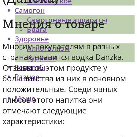
Шампанское
Самогон
Самогонные аппараты
Мнения о товаре
Брага
Здоровье
Многим покупателям в разных
Алкоголизм
странах нравится водка Danzka.
Курение
Отзывы об этом продукте у
Рецепты
Разное
большинства из них в основном
положительные. Среди явных
Меню
плюсов этого напитка они
отмечают следующие
характеристики: