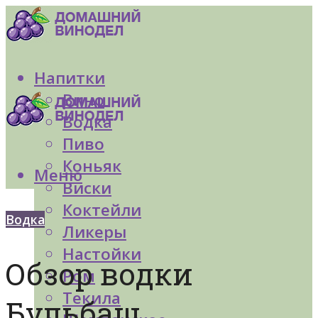
Напитки
Вино
Водка
Пиво
Коньяк
Меню
Виски
Коктейли
Водка
Ликеры
Настойки
Обзор водки
Ром
Текила
Бульбаш