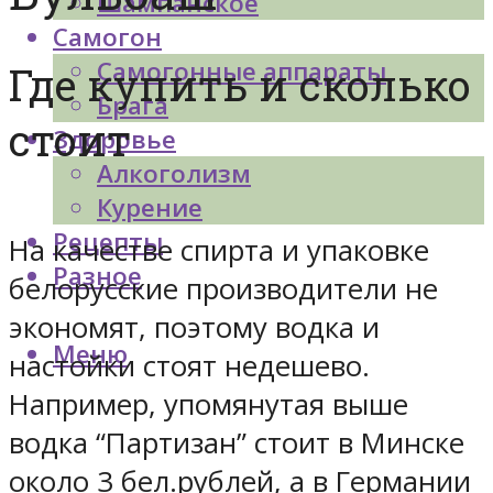
Шампанское
Самогон
Самогонные аппараты
Где купить и сколько
Брага
стоит
Здоровье
Алкоголизм
Курение
Рецепты
На качестве спирта и упаковке
Разное
белорусские производители не
экономят, поэтому водка и
Меню
настойки стоят недешево.
Например, упомянутая выше
водка “Партизан” стоит в Минске
около 3 бел.рублей, а в Германии