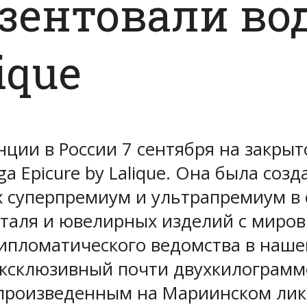
зентовали вод
ique
нции в России 7 сентября на закры
a Epicure by Lalique. Она была соз
 суперпремиум и ультрапремиум в с
таля и ювелирных изделий с миров
ипломатического ведомства в нашей
эксклюзивный почти двухкилограмм
произведенным на Мариинском лик