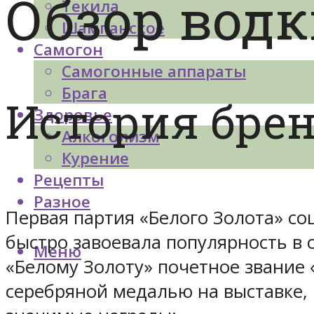
Обзор водк
Текила
Шампанское
Самогон
Самогонные аппараты
Брага
История бре
Здоровье
Алкоголизм
Курение
Рецепты
Разное
Первая партия «Белого Золота» со
быстро завоевала популярность в 
Меню
«Белому Золоту» почетное звание 
серебряной медалью на выставке, 