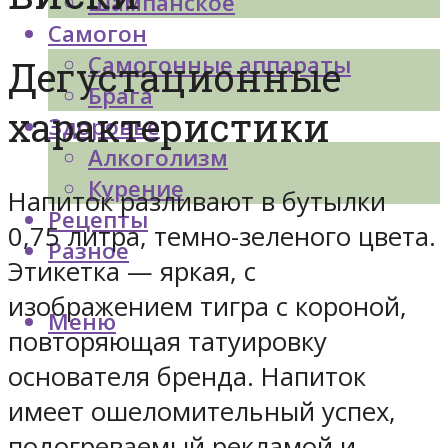
Шампанское
Самогон
Самогонные аппараты
Дегустационные
Брага
характеристики
Здоровье
Алкоголизм
Курение
Напиток разливают в бутылки
Рецепты
0,75 литра, темно-зеленого цвета.
Разное
Этикетка — яркая, с
изображением тигра с короной,
Меню
повторяющая татуировку
основателя бренда. Напиток
имеет ошеломительный успех,
подогреваемый рекламой и