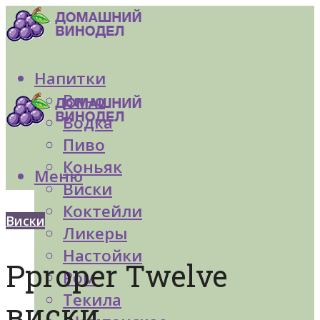
Напитки
Вино
Водка
Пиво
Коньяк
Меню
Виски
Коктейли
Виски
Ликеры
Настойки
Pproper Twelve
Ром
Текила
виски