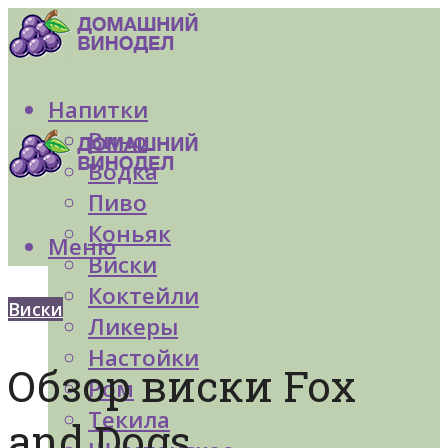
Напитки
Вино
Водка
Пиво
Коньяк
Меню
Виски
Коктейли
Виски
Ликеры
Настойки
Обзор виски Fox
Ром
Текила
and Dogs