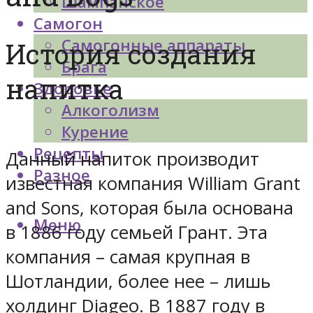
Шампанское
Самогон
Самогонные аппараты
История создания
Брага
напитка
Здоровье
Алкоголизм
Курение
Рецепты
Данный напиток производит
Разное
известная компания William Grant
and Sons, которая была основана
Меню
в 1886 году семьей Грант. Эта
компания – самая крупная в
Шотландии, более нее – лишь
холдинг Diageo. В 1887 году в