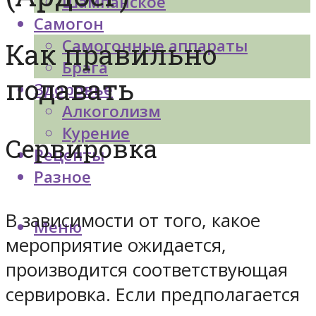
Шампанское
Самогон
Самогонные аппараты
Как правильно
Брага
подавать
Здоровье
Алкоголизм
Курение
Сервировка
Рецепты
Разное
В зависимости от того, какое
Меню
мероприятие ожидается,
производится соответствующая
сервировка. Если предполагается