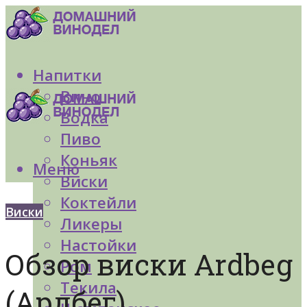
Напитки
Вино
Водка
Пиво
Коньяк
Меню
Виски
Коктейли
Виски
Ликеры
Настойки
Обзор виски Ardbeg
Ром
Текила
(Ардбег)